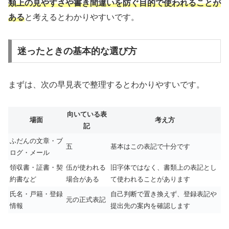
類上の見やすさや書き間違いを防ぐ目的で使われることが
ある
と考えるとわかりやすいです。
迷ったときの基本的な選び方
まずは、次の早見表で整理するとわかりやすいです。
向いている表
場面
考え方
記
ふだんの文章・ブ
五
基本はこの表記で十分です
ログ・メール
領収書・証書・契
伍が使われる
旧字体ではなく、書類上の表記とし
約書など
場合がある
て使われることがあります
氏名・戸籍・登録
自己判断で置き換えず、登録表記や
元の正式表記
情報
提出先の案内を確認します