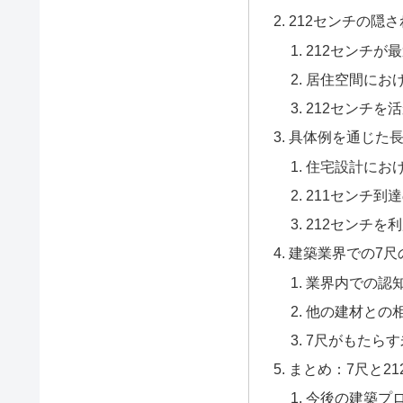
212センチの隠
212センチが
居住空間におけ
212センチを
具体例を通じた
住宅設計にお
211センチ到
212センチを
建築業界での7尺
業界内での認
他の建材との
7尺がもたら
まとめ：7尺と2
今後の建築プ