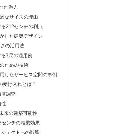
された魅力
最適なサイズの理由
る212センチの利点
活かした建築デザイン
長さの活用法
ける7尺の適用例
達のための技術
利用したサービス空間の事例
の受け入れとは？
知度調査
相性
す未来の建築可能性
12センチの相乗効果
ロジェクトへの影響