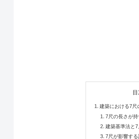
目
建築における7尺
7尺の長さが
建築基準法と
7尺が影響す