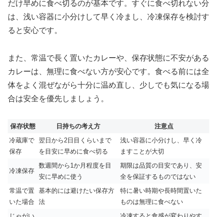
だけ早めに食べ切るのが基本です。すぐに食べ切れない分
は、浅い容器に小分けして早く冷まし、冷凍保存を検討す
ると安心です。
また、常温で長く置いたカレーや、保存状態に不安がある
カレーは、無理に食べない方が安心です。食べる前には全
体をよく混ぜながら十分に温め直し、少しでも気になる場
合は安全を優先しましょう。
保存状態
日持ちの考え方
注意点
冷蔵庫で
翌日から2日目くらいまで
浅い容器に小分けし、早く冷
保存
を目安に早めに食べ切る
ますことが大切
数週間から1か月程度を目
期限は品質の目安であり、安
冷凍保存
安に早めに使う
全を保証するものではない
常温で置
基本的には避けたい保存方
特に暑い時期や長時間置いた
いた場合
法
ものは無理に食べない
じゃがい
冷凍すると食感が変わりやす