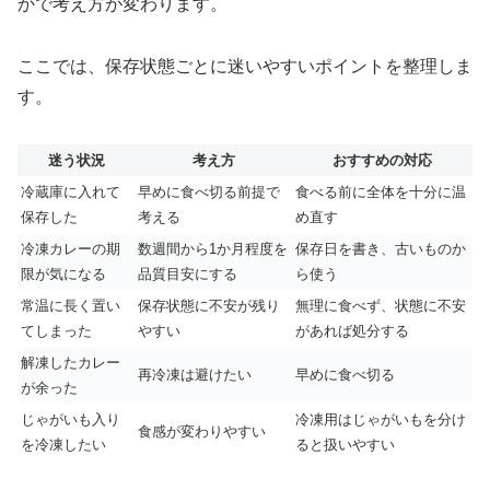
かで考え方が変わります。
ここでは、保存状態ごとに迷いやすいポイントを整理しま
す。
迷う状況
考え方
おすすめの対応
冷蔵庫に入れて
早めに食べ切る前提で
食べる前に全体を十分に温
保存した
考える
め直す
冷凍カレーの期
数週間から1か月程度を
保存日を書き、古いものか
限が気になる
品質目安にする
ら使う
常温に長く置い
保存状態に不安が残り
無理に食べず、状態に不安
てしまった
やすい
があれば処分する
解凍したカレー
再冷凍は避けたい
早めに食べ切る
が余った
じゃがいも入り
冷凍用はじゃがいもを分け
食感が変わりやすい
を冷凍したい
ると扱いやすい