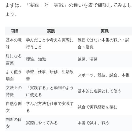
まずは、「実践」と「実戦」の違いを表で確認してみまし
ょう。
項目
実践
実戦
基本の意
学んだことや考えを実際に
練習ではない本番の戦い・試
味
行うこと
合・勝負
対になる
理論、知識
練習、演習
言葉
よく使う
学習、仕事、研修、生活改
スポーツ、競技、試合、本番
場面
善
文法上の
「実践する」と動詞のよう
基本的に名詞として使う
特徴
に使える
自然な例
学んだ方法を仕事で実践す
試合で実戦経験を積む
文
る
判断の目
実際にやってみる
本番で試す、戦う
安