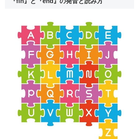
『fin』と『end』の発音と読み方