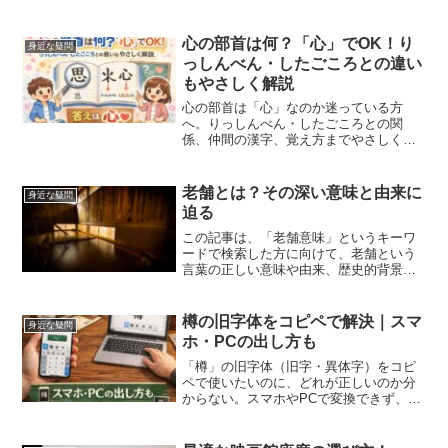
心の部首は何？「心」でOK！り
身近な疑問
っしんべん・したごころとの違い
もやさしく解説
心の部首は「心」なのか迷っている方
へ。りっしんべん・したごころとの関
係、仲間の漢字、覚え方までやさしくわ
かりやすく紹介します。
老舗とは？その深い意味と由来に
身近な疑問
迫る
この記事は、「老舗意味」というキーワ
ードで検索した方に向けて、老舗という
言葉の正しい意味や由来、歴史的背景、
現代における意義などをわかりやすく解
説します。また、代表的な老舗企業や旅
館の事例、日常やビジネスでの使い方、
樽の旧字体をコピペで解決｜スマ
身近な疑問
類語との違い、英語表現、...
ホ・PCの出し方も
「樽」の旧字体（旧字・異体字）をコピ
ペで使いたいのに、どれが正しいのか分
からない。スマホやPCで変換できず、文
字化け（□）して困る。この記事は、そん
な人に向けて「樽」の旧字体候補の考え
方、コピペで使う手順、