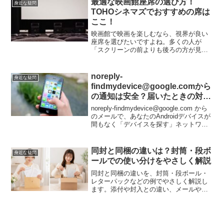
最適な映画館座席の選び方！
身近な疑問
iPhone/Android/Wi...
TOHOシネマズでおすすめの席は
ここ！
映画館で映画を楽しむなら、視界が良い
座席を選びたいですよね。多くの人が
「スクリーンの前よりも後ろの方が見や
すい」と言いますが、実はスクリーンの
中央から少し後ろが最もおすすめです。
特にTOHOシネマズでおすすめの座席に
noreply-
身近な疑問
ついて、今回は詳しくご紹...
findmydevice@google.comから
の通知は安全？届いたときの対応
方法とは
noreply-findmydevice@google.com から
のメールで、あなたのAndroidデバイスが
間もなく「デバイスを探す」ネットワー
クに参加する予定であることが通知され
ます。このメールがGoogle公式からのも
のかどうか、判...
同封と同梱の違いは？封筒・段ボ
身近な疑問
ールでの使い分けをやさしく解説
同封と同梱の違いを、封筒・段ボール・
レターパックなどの例でやさしく解説し
ます。添付や封入との違い、メールや書
類で使いやすい例文も紹介します。