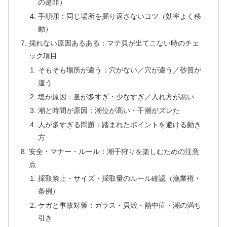
の是非）
手順④：同じ場所を掘り返さないコツ（効率よく移
動）
採れない原因あるある：マテ貝が出てこない時のチェ
ック項目
そもそも場所が違う：穴がない／穴が違う／砂質が
違う
塩が原因：量が多すぎ・少なすぎ／入れ方が悪い
潮と時間が原因：潮位が高い・干潮がズレた
人が多すぎる問題：踏まれたポイントを避ける動き
方
安全・マナー・ルール：潮干狩りを楽しむための注意
点
採取禁止・サイズ・採取量のルール確認（漁業権・
条例）
ケガと事故対策：ガラス・貝殻・熱中症・潮の満ち
引き