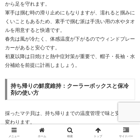
から足を守れます。
軍手は掴む時の滑り止めにもなりますが、濡れると掴みに
くいこともあるため、素手で掴む派は手洗い用の水やタオ
ルを用意すると快適です。
春先は風が冷たく、体感温度が下がるのでウィンドブレー
カーがあると安心です。
初夏以降は日焼けと熱中症対策が重要で、帽子・長袖・水
分補給を前提に計画しましょう。
持ち帰りの鮮度維持：クーラーボックスと保冷
剤の使い方
採ったマテ貝は、持ち帰りまでの温度管理で味と安全性が
変わります。
基本はクーラーボックス＋保冷剤で冷やし、直射日光を避
メニュー
ホーム
検索
トップ
サイドバー
けます。