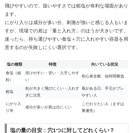
飛びやすいので、扱いやすさでは粗塩が有利な場面があり
ます。
にがり入りは成分が多い分、刺激が強いと感じる人もいま
すが、現場での差は「量と入れ方」のほうが大きいです。
迷ったら、持ち運びやすい食塩＋穴に入れやすい容器を用
意するのが失敗しにくい選択です。
塩の種類
特徴
向いている状況
食塩（細
溶けやすい・安い・入手しやす
初心者全般、短時間勝負
粒）
い
粒が大きく飛びにくい・入れす
風がある日、手元がブレ
粗塩
ぎに注意
やすい人
にがり入
こだわりたい人（まずは
成分が多いが差は出にくい
り等
量優先）
塩の量の目安：穴1つに対してどれくらい？