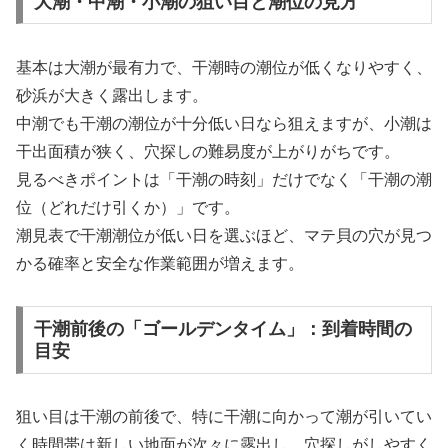
大潮・中潮・小潮の狙い目と潮位の見方
基本は大潮が最有力で、干潮時の潮位が低くなりやすく、
砂浜が大きく露出します。
中潮でも干潮の潮位が十分低い日なら狙えますが、小潮は
干出面積が狭く、穴探しの難易度が上がりがちです。
見るべきポイントは「干潮の時刻」だけでなく「干潮の潮
位（どれだけ引くか）」です。
潮見表で干潮潮位が低い日を選ぶほど、マテ貝の穴が見つ
かる確率と安全な作業範囲が増えます。
干潮前後の「ゴールデンタイム」：到着時間の
目安
狙い目は干潮の前後で、特に干潮に向かって潮が引いてい
く時間帯は新しい地面が次々に露出し、穴探しがしやすく