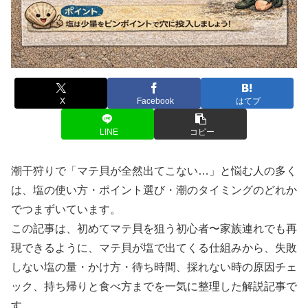
X
Facebook
はてブ
LINE
コピー
潮干狩りで「マテ貝が全然出てこない…」と悩む人の多く
は、塩の使い方・ポイント選び・潮のタイミングのどれか
でつまずいています。
この記事は、初めてマテ貝を狙う初心者〜家族連れでも再
現できるように、マテ貝が塩で出てくる仕組みから、失敗
しない塩の量・かけ方・待ち時間、採れない時の原因チェ
ック、持ち帰りと食べ方までを一気に整理した解説記事で
す。