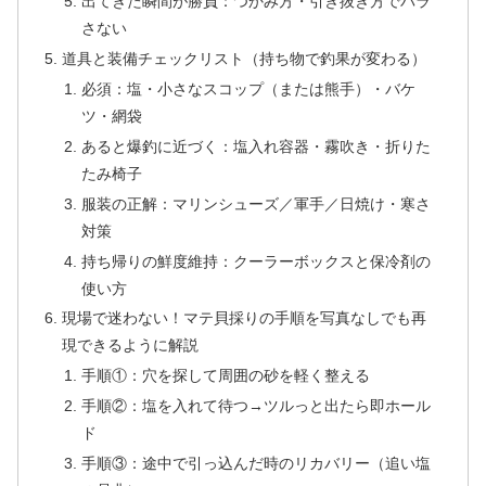
出てきた瞬間が勝負：つかみ方・引き抜き方でバラ
さない
道具と装備チェックリスト（持ち物で釣果が変わる）
必須：塩・小さなスコップ（または熊手）・バケ
ツ・網袋
あると爆釣に近づく：塩入れ容器・霧吹き・折りた
たみ椅子
服装の正解：マリンシューズ／軍手／日焼け・寒さ
対策
持ち帰りの鮮度維持：クーラーボックスと保冷剤の
使い方
現場で迷わない！マテ貝採りの手順を写真なしでも再
現できるように解説
手順①：穴を探して周囲の砂を軽く整える
手順②：塩を入れて待つ→ツルっと出たら即ホール
ド
手順③：途中で引っ込んだ時のリカバリー（追い塩