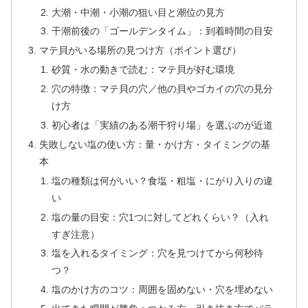
大潮・中潮・小潮の狙い目と潮位の見方
干潮前後の「ゴールデンタイム」：到着時間の目安
マテ貝がいる場所の見つけ方（ポイント選び）
砂質・水の動きで読む：マテ貝が好む環境
穴の特徴：マテ貝の穴／他の貝やゴカイの穴の見分
け方
初心者は「実績のある潮干狩り場」を選ぶのが近道
失敗しない塩の使い方：量・かけ方・タイミングの基
本
塩の種類は何がいい？食塩・粗塩・にがり入りの違
い
塩の量の目安：穴1つに対してどれくらい？（入れ
すぎ注意）
塩を入れるタイミング：穴を見つけてから何秒待
つ？
塩のかけ方のコツ：周囲を固めない・穴を埋めない