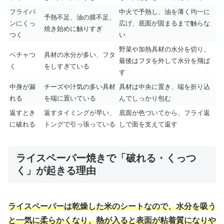
フライパ
中火で予熱し、油を薄く均一に
予熱不足、油の膜不足、
ンにくっ
広げ、底面が固まるまで触らな
焼き始めに触りすぎ
つく
い
野菜や加熱具材の水分を切り、
ベチャつ
具材の水分が多い、フタ
最後はフタを外して水分を飛ば
く
をしすぎている
す
中身が漏
チーズや汁気の多い具材
具材は中央に置き、端を折り込
れる
を端に置いている
んでしっかり包む
返すとき
返すタイミングが早い、
底面が色づいてから、フライ返
に破れる
トングで引っ張っている
しで面を支えて返す
ライスペーパー焼きで「破れる・くっつ
く」が起きる理由
ライスペーパーは乾燥した米のシートなので、水分を吸う
と一気に柔らかくなり、熱が入ると表面が粘着質になりや