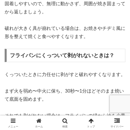
固着しやすいので、無理に動かさず、周囲が焼き固まって
から返しましょう。
破れが大きく具が崩れている場合は、お焼きやチヂミ風に
形を整えて焼くと食べやすくなります。
フライパンにくっついて剥がれないときは？
くっついたときに力任せに剥がすと破れやすくなります。
まず火を弱め〜中火に保ち、30秒〜1分ほどそのまま焼い
て底面を固めます。
それでも剥がれない場合は、フライパンの縁から油を少量
足し、フライ返しで油を差し込むようにして剥がします。
メニュー
ホーム
検索
トップ
サイドバー