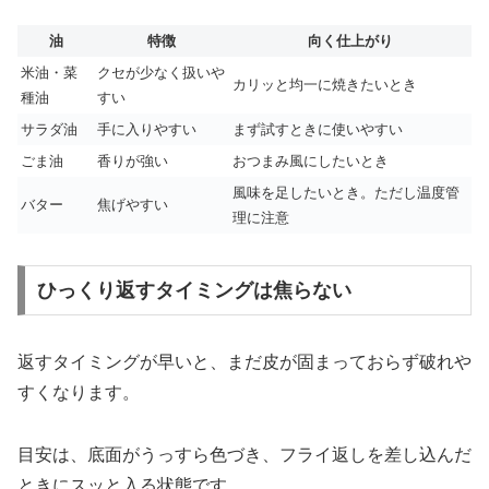
油
特徴
向く仕上がり
米油・菜
クセが少なく扱いや
カリッと均一に焼きたいとき
種油
すい
サラダ油
手に入りやすい
まず試すときに使いやすい
ごま油
香りが強い
おつまみ風にしたいとき
風味を足したいとき。ただし温度管
バター
焦げやすい
理に注意
ひっくり返すタイミングは焦らない
返すタイミングが早いと、まだ皮が固まっておらず破れや
すくなります。
目安は、底面がうっすら色づき、フライ返しを差し込んだ
ときにスッと入る状態です。