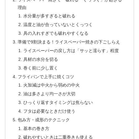
理由
水分量が多すぎると破れる
温度と油が合っていないとくっつく
具の入れすぎでも破れやすくなる
準備で9割決まる！ライスペーパー焼きの下ごしらえ
ライスペーパーの戻し方は「サッと濡らす」程度
具材の水分を切る
巻く前に少し置く
フライパンで上手に焼くコツ
火加減は中火から弱めの中火
油は多さより均一さが大切
ひっくり返すタイミングは焦らない
フタは必要なときだけ使う
包み方・成形のテクニック
基本の巻き方
破れやすいときは二重巻きも使える