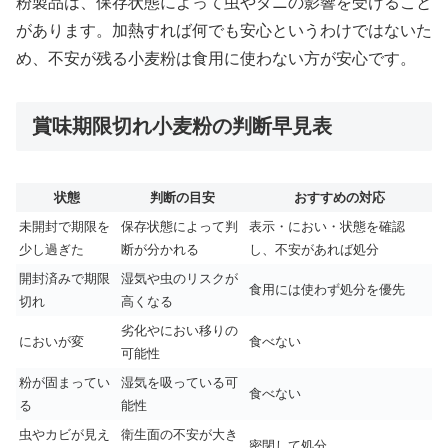
粉製品は、保存状態によって虫やダニの影響を受けること
があります。加熱すれば何でも安心というわけではないた
め、不安が残る小麦粉は食用に使わない方が安心です。
賞味期限切れ小麦粉の判断早見表
状態
判断の目安
おすすめの対応
未開封で期限を
保存状態によって判
表示・におい・状態を確認
少し過ぎた
断が分かれる
し、不安があれば処分
開封済みで期限
湿気や虫のリスクが
食用には使わず処分を優先
切れ
高くなる
劣化やにおい移りの
においが変
食べない
可能性
粉が固まってい
湿気を吸っている可
食べない
る
能性
虫やカビが見え
衛生面の不安が大き
密閉して処分