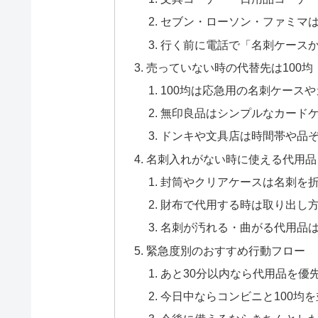
セブン・ローソン・ファミマ
行く前に電話で「名刺ケース
売っていない時の代替先は100
100均は応急用の名刺ケース
無印良品はシンプルなカード
ドンキや文具店は時間帯や品
名刺入れがない時に使える代用品
封筒やクリアケースは名刺を
財布で代用する時は取り出し
名刺が汚れる・曲がる代用品
緊急度別のおすすめ行動フロー
あと30分以内なら代用品を優
今日中ならコンビニと100均