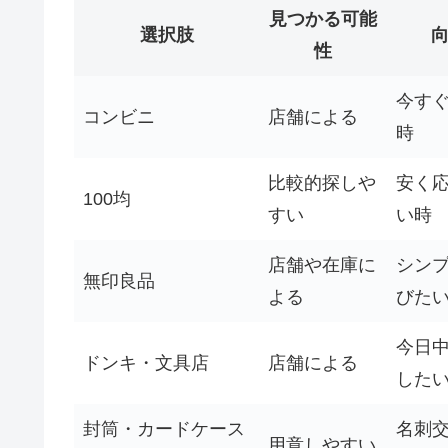
見つかる可能
選択肢
性
今す
コンビニ
店舗による
時
比較的探しや
安く
100均
すい
い時
店舗や在庫に
シン
無印良品
よる
びた
今日
ドンキ・文具店
店舗による
した
封筒・カードケース
名刺
用意しやすい