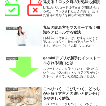
違える？ロック時の対処法も解説
LINEのパスコードは何回まで間違えられ
るのか、ロックされたときの流れ、忘れ
た場合の対処法を初心者向けに解説。再
インストール前の注意点やトーク履歴を
守る確認ポイントも整理します。
九日の読み方をマスターする！知
身近な疑問
識をアピールする秘訣
日本語の日付表現には、数字をそのまま
読むのではなく、特有の読み方が存在し
ます。その中でも「九日（ここのか）」
は、日常会話から公式文書まで幅広く使
われる重要な表現です。しかし、同じ漢
字でも「きゅうにち」と読む場合があ
geminiアプリが勝手にインストー
身近な疑問
り、意味や用法が異なります...
ルされる理由とは
スマートフォンを使っていて、気づかな
いうちに「Gemini」というアプリがイン
ストールされていた経験はありません
か？何の通知もなく自動で追加されてい
たり、削除してもまた再び現れたりする
と、「これは一体何なの？」と疑問や不
こべりつく・こびりつく、どっち
身近な疑問
安を感じるユーザーも...
が正解？方言との違いと使い分け
をやさしく解説
こべりつく・こびりつく、どっちが正し