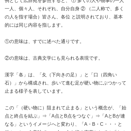
例として広辞苑を参照すると、 ① 多くの人や物事の一人
一人、個々人、それぞれ、自分自身 ② （二人称で、多く
の人を指す場合）皆さん、各位 と説明されており、基本
的には同じ内容を指します。
①の意味は、すでに述べた通りです。
②の意味は、古典文学にも見られる表現です。
漢字「各」は、「夊（下向きの足）」と「口（四角い
石）」から構成され、歩いて進む足が硬い物にぶつかって
止まる様子を表しています。
この「（硬い物に）阻まれて止まる」という概念が、「始
点と終点を結ぶ」⇒「A点とB点をつなぐ」⇒「AとBが連
なる」というイメージへと変わり、「A・B・C・・・と