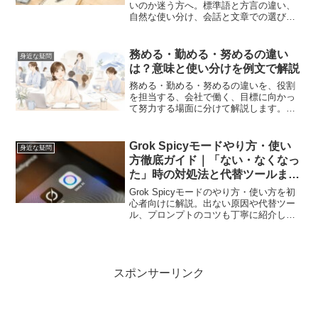
いのか迷う方へ。標準語と方言の違い、
自然な使い分け、会話と文章での選び方
をやさしく解説します。
務める・勤める・努めるの違い
身近な疑問
は？意味と使い分けを例文で解説
務める・勤める・努めるの違いを、役割
を担当する、会社で働く、目標に向かっ
て努力する場面に分けて解説します。履
歴書やメールで迷いやすい使い分けも、
早見表と例文でやさしく整理します。
Grok Spicyモードやり方・使い
身近な疑問
方徹底ガイド｜「ない・なくなっ
た」時の対処法と代替ツールまで
解説
Grok Spicyモードのやり方・使い方を初
心者向けに解説。出ない原因や代替ツー
ル、プロンプトのコツも丁寧に紹介しま
す。
スポンサーリンク