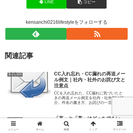
LINE
コピー
kensanchi0216lifestyleをフォローする
関連記事
CC入れ忘れ・CC漏れの再送メー
身近な疑問
ル例文｜社内・社外のお詫び文と
注意点
CCを入れ忘れた、CC漏れに気づいたと
きの再送メール例文を社内・社外別に紹
介。件名の書き方、お詫びの一言、再送
時の注意点もやさしく解説します。
「高」と「髙」はどっちでもい
身近な疑問
い？違い・失礼にならない使い分
け・入力方法を解説
メニュー
ホーム
検索
トップ
サイドバー