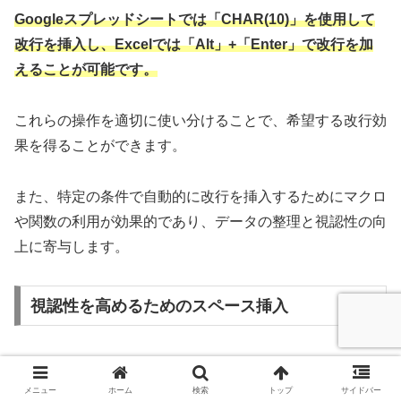
Googleスプレッドシートでは「CHAR(10)」を使用して
改行を挿入し、Excelでは「Alt」+「Enter」で改行を加
えることが可能です。
これらの操作を適切に使い分けることで、希望する改行効
果を得ることができます。
また、特定の条件で自動的に改行を挿入するためにマクロ
や関数の利用が効果的であり、データの整理と視認性の向
上に寄与します。
視認性を高めるためのスペース挿入
改行ができない場合、適切なスペースの挿入でテキストの
読みやすさを向上させます。
メニュー
ホーム
検索
トップ
サイドバー