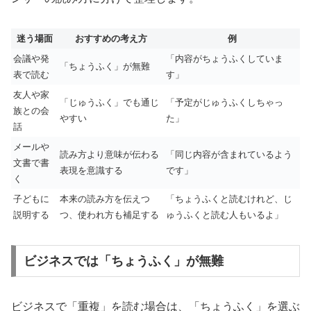
迷う場面
おすすめの考え方
例
会議や発
「内容がちょうふくしていま
「ちょうふく」が無難
表で読む
す」
友人や家
「じゅうふく」でも通じ
「予定がじゅうふくしちゃっ
族との会
やすい
た」
話
メールや
読み方より意味が伝わる
「同じ内容が含まれているよう
文書で書
表現を意識する
です」
く
子どもに
本来の読み方を伝えつ
「ちょうふくと読むけれど、じ
説明する
つ、使われ方も補足する
ゅうふくと読む人もいるよ」
ビジネスでは「ちょうふく」が無難
ビジネスで「重複」を読む場合は、「ちょうふく」を選ぶ