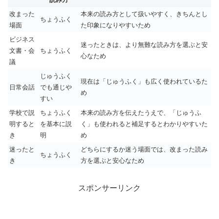
改まった
本来の読み方として扱いやすく、きちんとし
ちょうふく
場面
た印象になりやすいため
ビジネス
迷ったときは、より無難な読み方を選ぶと安
文書・会
ちょうふく
心なため
議
じゅうふく
現在は「じゅうふく」も広く使われているた
日常会話
でも通じや
め
すい
学校で説
ちょうふく
本来の読み方を伝えたうえで、「じゅうふ
明すると
を基本に説
く」も使われると補足するとわかりやすいた
き
明
め
迷ったと
どちらにするか迷う場面では、改まった読み
ちょうふく
き
方を選ぶと安心なため
スポンサーリンク