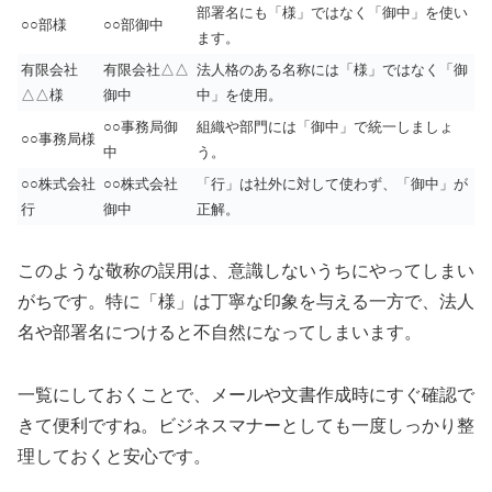
部署名にも「様」ではなく「御中」を使い
○○部様
○○部御中
ます。
有限会社
有限会社△△
法人格のある名称には「様」ではなく「御
△△様
御中
中」を使用。
○○事務局御
組織や部門には「御中」で統一しましょ
○○事務局様
中
う。
○○株式会社
○○株式会社
「行」は社外に対して使わず、「御中」が
行
御中
正解。
このような敬称の誤用は、意識しないうちにやってしまい
がちです。特に「様」は丁寧な印象を与える一方で、法人
名や部署名につけると不自然になってしまいます。
一覧にしておくことで、メールや文書作成時にすぐ確認で
きて便利ですね。ビジネスマナーとしても一度しっかり整
理しておくと安心です。