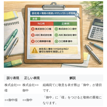
誤り表現
正しい表現
解説
株式会社○○
株式会社○○
組織宛てに敬意を表す際は「御中」が適切
様
御中
です。
「御中」に「様」をつけると敬称の重複に
○○御中様
○○御中
なります。