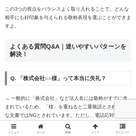
この3つの視点をバランスよく取り入れることで、どんな
相手にも好印象を与えられる敬称表現を選ぶことができま
すよ。
よくある質問Q&A｜迷いやすいパターンを
解決！
Q. 「株式会社○○様」って本当に失礼？
→ 一般的に「株式会社」など法人名には敬称がすでに含
まれているため、「様」を重ねると二重敬語とされ、正式
な文書ではNGとされています。ただし、電話応対やカジ
ュアルな口頭のやりとりなど、日常業務の中では使用され
ることも多く、「そこまで気にしなくてもいい」という声
メニュー
ホーム
検索
トップ
サイドバー