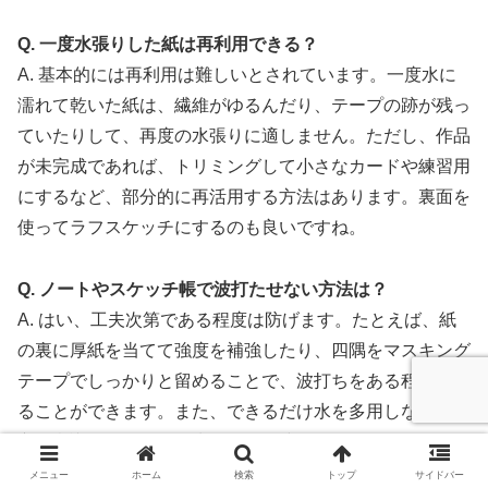
Q. 一度水張りした紙は再利用できる？
A. 基本的には再利用は難しいとされています。一度水に
濡れて乾いた紙は、繊維がゆるんだり、テープの跡が残っ
ていたりして、再度の水張りに適しません。ただし、作品
が未完成であれば、トリミングして小さなカードや練習用
にするなど、部分的に再活用する方法はあります。裏面を
使ってラフスケッチにするのも良いですね。
Q. ノートやスケッチ帳で波打たせない方法は？
A. はい、工夫次第である程度は防げます。たとえば、紙
の裏に厚紙を当てて強度を補強したり、四隅をマスキング
テープでしっかりと留めることで、波打ちをある程度抑え
ることができます。また、できるだけ水を多用しない塗り
方を意識したり、筆の水分を軽く絞ってから使うことで、
水の吸収をコントロールするのも効果的です。ノートタイ
メニュー
ホーム
検索
トップ
サイドバー