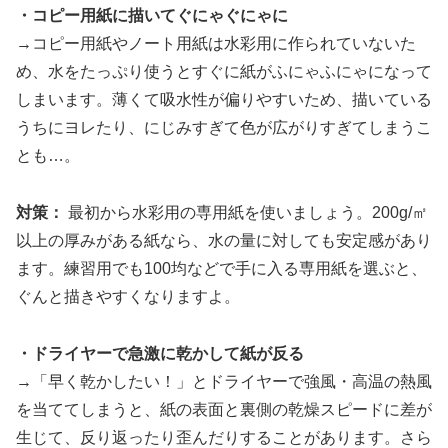
・コピー用紙に描いてぐにゃぐにゃに
→コピー用紙やノート用紙は水彩用に作られていないた
め、水をたっぷり使うとすぐに紙がふにゃふにゃになって
しまいます。薄くて吸水性が偏りやすいため、描いている
うちにヨレたり、にじみすぎて色が広がりすぎてしまうこ
とも…。
対策：
最初から水彩用の専用紙を使いましょう。200g/㎡
以上の厚みがある紙なら、水の量に対しても安定感があり
ます。練習用でも100均などで手に入る専用紙を選ぶと、
ぐんと描きやすくなりますよ。
・ドライヤーで急激に乾かして紙が反る
→「早く乾かしたい！」とドライヤーで強風・高温の熱風
を当ててしまうと、紙の表面と裏側の乾燥スピードに差が
生じて、反り返ったり歪んだりすることがあります。さら