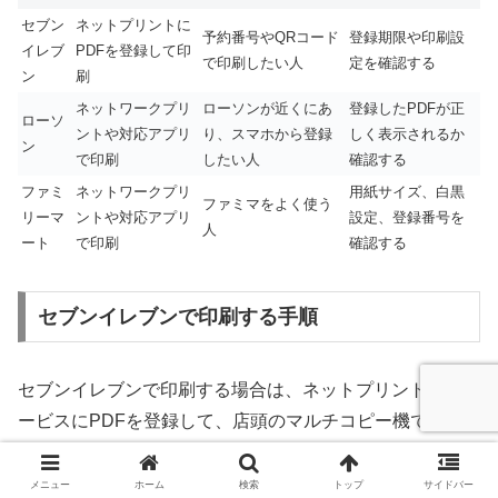
セブン
ネットプリントに
予約番号やQRコード
登録期限や印刷設
イレブ
PDFを登録して印
で印刷したい人
定を確認する
ン
刷
ネットワークプリ
ローソンが近くにあ
登録したPDFが正
ローソ
ントや対応アプリ
り、スマホから登録
しく表示されるか
ン
で印刷
したい人
確認する
ファミ
ネットワークプリ
用紙サイズ、白黒
ファミマをよく使う
リーマ
ントや対応アプリ
設定、登録番号を
人
ート
で印刷
確認する
セブンイレブンで印刷する手順
セブンイレブンで印刷する場合は、ネットプリント系のサ
ービスにPDFを登録して、店頭のマルチコピー機で印刷
する流れが使いやすいです。
メニュー
ホーム
検索
トップ
サイドバー