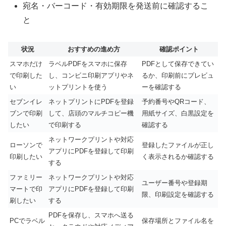
宛名・バーコード・有効期限を発送前に確認するこ
と
状況
おすすめの進め方
確認ポイント
スマホだけ
ラベルPDFをスマホに保存
PDFとして保存できてい
で印刷した
し、コンビニ印刷アプリやネ
るか、印刷前にプレビュ
い
ットプリントを使う
ーを確認する
セブンイレ
ネットプリントにPDFを登録
予約番号やQRコード、
ブンで印刷
して、店頭のマルチコピー機
用紙サイズ、白黒設定を
したい
で印刷する
確認する
ネットワークプリントや対応
ローソンで
登録したファイルが正し
アプリにPDFを登録して印刷
印刷したい
く表示されるか確認する
する
ファミリー
ネットワークプリントや対応
ユーザー番号や登録期
マートで印
アプリにPDFを登録して印刷
限、印刷設定を確認する
刷したい
する
PDFを保存し、スマホへ送る
PCでラベル
保存場所とファイル名を