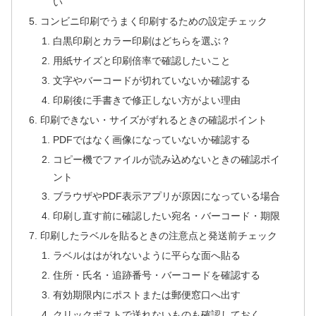
い
コンビニ印刷でうまく印刷するための設定チェック
白黒印刷とカラー印刷はどちらを選ぶ？
用紙サイズと印刷倍率で確認したいこと
文字やバーコードが切れていないか確認する
印刷後に手書きで修正しない方がよい理由
印刷できない・サイズがずれるときの確認ポイント
PDFではなく画像になっていないか確認する
コピー機でファイルが読み込めないときの確認ポイ
ント
ブラウザやPDF表示アプリが原因になっている場合
印刷し直す前に確認したい宛名・バーコード・期限
印刷したラベルを貼るときの注意点と発送前チェック
ラベルははがれないように平らな面へ貼る
住所・氏名・追跡番号・バーコードを確認する
有効期限内にポストまたは郵便窓口へ出す
クリックポストで送れないものも確認しておく