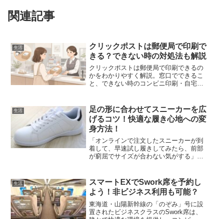
関連記事
クリックポストは郵便局で印刷で
生活
きる？できない時の対処法も解説
クリックポストは郵便局で印刷できるの
かをわかりやすく解説。窓口でできるこ
と、できない時のコンビニ印刷・自宅印
刷・スマホPDFの対処法、発送前の注意
点まで整理します。
足の形に合わせてスニーカーを広
生活
げるコツ！快適な履き心地への変
身方法！
「オンラインで注文したスニーカーが到
着して、早速試し履きしてみたら、前部
が窮屈でサイズが合わない気がする」
「試着時は問題なく感じたけど、自宅で
履いてみると幅が少し狭いかなと感じる
ことも」そういった経験は誰にでもある
スマートEXでSwork席を予約し
生活
かもしれません。実は、スニ...
よう！非ビジネス利用も可能？
東海道・山陽新幹線の「のぞみ」号に設
置されたビジネスクラスのSwork席は、