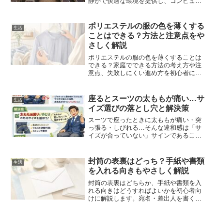
静かで快適な環境を提供し、コンピュー
タ作業や通話に最適な設計になってお
り、移動中の時間を有効に使うことがで
きます。本記事では、ビジネス目的でな
ポリエステルの服の色を薄くする
生活
くてもこの席を利用でき...
ことはできる？方法と注意点をや
さしく解説
ポリエステルの服の色を薄くすることは
できる？家庭でできる方法の考え方や注
意点、失敗しにくい進め方を初心者にも
わかりやすくやさしく解説します。
座るとスーツの太ももが痛い…サ
生活
イズ選びの落とし穴と解決策
スーツで座ったときに太ももが痛い・突
っ張る・しびれる…そんな違和感は「サ
イズが合っていない」サインであること
が多いです。この記事は、デスクワーク
や車移動など“座る時間が長い人”や、最近
体型が変わってスーツがきつく感じる人
封筒の表裏はどっち？手紙や書類
生活
に向けて、太ももが痛...
を入れる向きもやさしく解説
封筒の表裏はどちらか、手紙や書類を入
れる向きはどうすればよいかを初心者向
けに解説します。宛名・差出人を書く
面、中身の向き、表裏を間違えたときの
考え方までやさしく整理します。