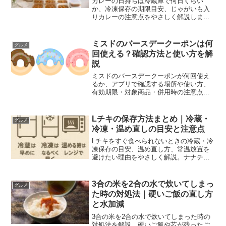
カレーの日持ちは冷蔵庫で何日くらい
か、冷凍保存の期限目安、じゃがいも入
りカレーの注意点をやさしく解説しま
す。常温放置や再加熱の判断、食べる前
に確認したいポイントも整理します。
ミスドのバースデークーポンは何
グルメ
回使える？確認方法と使い方を解
説
ミスドのバースデークーポンが何回使え
るか、アプリで確認する場所や使い方、
有効期限・対象商品・併用時の注意点を
やさしく解説します。
Lチキの保存方法まとめ｜冷蔵・
グルメ
冷凍・温め直しの目安と注意点
Lチキをすぐ食べられないときの冷蔵・冷
凍保存の目安、温め直し方、常温放置を
避けたい理由をやさしく解説。ナナチキ
やファミチキにも通じる注意点、食べな
い方がよいケースも整理します。
3合の米を2合の水で炊いてしまっ
グルメ
た時の対処法｜硬いご飯の直し方
と水加減
3合の米を2合の水で炊いてしまった時の
対処法を解説。硬いご飯や芯が残ったご