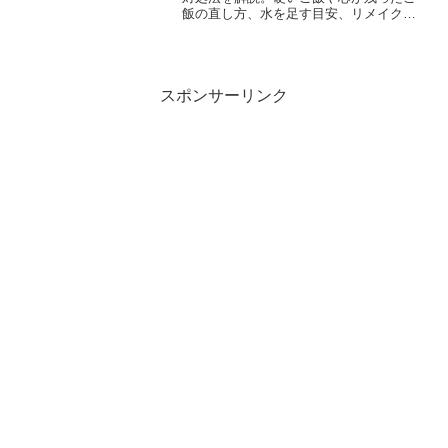
飯の直し方、水を足す目安、リメイク方
法、水が多かった場合の対応もやさしく
紹介します。
スポンサーリンク