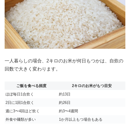
一人暮らしの場合、2キロのお米が何日もつかは、自炊の
回数で大きく変わります。
ご飯を食べる頻度
2キロのお米がもつ目安
ほぼ毎日1合炊く
約13日
2日に1回1合炊く
約26日
週に3〜4回ほど炊く
約3〜4週間
外食や麺類が多い
1か月以上もつ場合もある