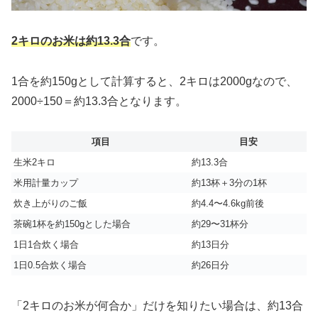
2キロのお米は約13.3合
です。
1合を約150gとして計算すると、2キロは2000gなので、
2000÷150＝約13.3合となります。
項目
目安
生米2キロ
約13.3合
米用計量カップ
約13杯＋3分の1杯
炊き上がりのご飯
約4.4〜4.6kg前後
茶碗1杯を約150gとした場合
約29〜31杯分
1日1合炊く場合
約13日分
1日0.5合炊く場合
約26日分
「2キロのお米が何合か」だけを知りたい場合は、約13合