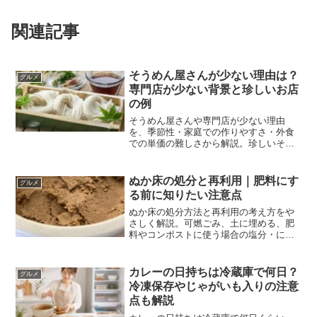
関連記事
そうめん屋さんが少ない理由は？
グルメ
専門店が少ない背景と珍しいお店
の例
そうめん屋さんや専門店が少ない理由
を、季節性・家庭での作りやすさ・外食
での単価の難しさから解説。珍しいそう
めん専門店の例や行く前の確認ポイント
も紹介します。
ぬか床の処分と再利用｜肥料にす
グルメ
る前に知りたい注意点
ぬか床の処分方法と再利用の考え方をや
さしく解説。可燃ごみ、土に埋める、肥
料やコンポストに使う場合の塩分・にお
い・安全面の注意点も整理します。
カレーの日持ちは冷蔵庫で何日？
グルメ
冷凍保存やじゃがいも入りの注意
点も解説