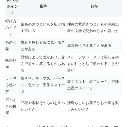
ポイン
紫芋
紅芋
ト
呼び方
紫色のさつまいもを広く指
沖縄の紫系さつまいもや沖縄土
のイメ
す言い方
産の文脈で使われやすい言い方
ージ
色の印
青みを感じる紫に見えるこ
赤紫色に見えることがある
象
とがある
品種によって差があり、甘
スイーツやペーストで親しみや
味の傾
さ控えめに感じるものもあ
すい甘さとして使われることが
向
る
多い
よく見
焼き芋、チップス、ペース
紅芋タルト、紅芋ケーキ、沖縄
る使い
ト、色づけ、手作りスイー
土産のスイーツ
方
ツ
選ぶと
品種や素材そのものを比べ
沖縄らしいお菓子やお土産を楽
きの目
たいとき
しみたいとき
安