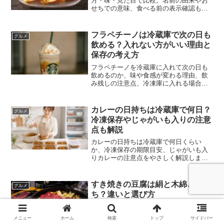
方・味・見た目で比較。名前の由来やお
せちでの意味、食べる前の表示確認もや
さしく解説します。
フラペチーノは冷蔵庫で次の日も
グルメ
飲める？入れない方がいい理由と
保存の考え方
フラペチーノを冷蔵庫に入れて次の日も
飲めるのか、味や食感が変わる理由、飲
み残しの注意点、冷凍庫に入れる場合の
考え方をやさしく解説します。
カレーの日持ちは冷蔵庫で何日？
グルメ
冷凍保存やじゃがいも入りの注意
点も解説
カレーの日持ちは冷蔵庫で何日くらい
か、冷凍保存の期限目安、じゃがいも入
りカレーの注意点をやさしく解説しま
す。常温放置や再加熱の判断、食べる前
に確認したいポイントも整理します。
すき焼きの豆腐は絹と木綿どっ
グルメ
ち？違いと選び方
すき焼きに入れる豆腐は絹と木綿のどち
らがよいのか、食感・崩れにくさ・味の
メニュー
ホーム
検索
トップ
サイドバー
染み方・入れるタイミングでやさしく比