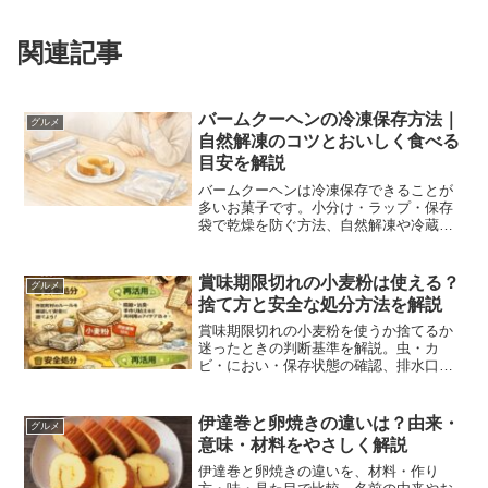
関連記事
バームクーヘンの冷凍保存方法｜
グルメ
自然解凍のコツとおいしく食べる
目安を解説
バームクーヘンは冷凍保存できることが
多いお菓子です。小分け・ラップ・保存
袋で乾燥を防ぐ方法、自然解凍や冷蔵庫
解凍のコツ、保存期間の考え方、クリー
ム入りやチョコがけタイプの注意点をや
さしく解説します。
賞味期限切れの小麦粉は使える？
グルメ
捨て方と安全な処分方法を解説
賞味期限切れの小麦粉を使うか捨てるか
迷ったときの判断基準を解説。虫・カ
ビ・におい・保存状態の確認、排水口に
流さない捨て方、自治体ルールの調べ
方、食用以外の活用時の注意点をやさし
く整理します。
伊達巻と卵焼きの違いは？由来・
グルメ
意味・材料をやさしく解説
伊達巻と卵焼きの違いを、材料・作り